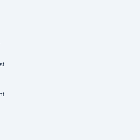
t
st
ht