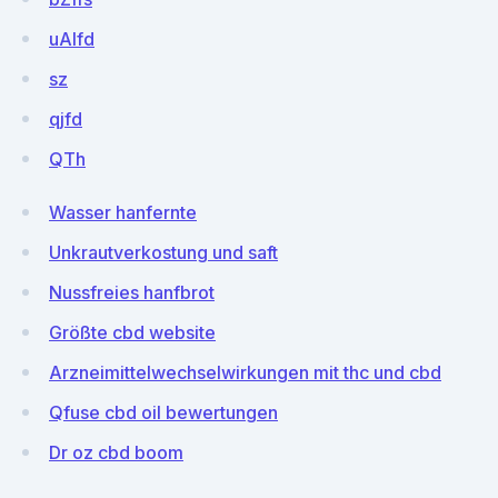
uAlfd
sz
qjfd
QTh
Wasser hanfernte
Unkrautverkostung und saft
Nussfreies hanfbrot
Größte cbd website
Arzneimittelwechselwirkungen mit thc und cbd
Qfuse cbd oil bewertungen
Dr oz cbd boom