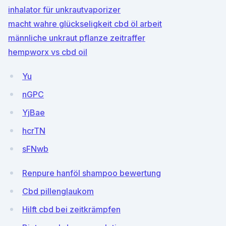
inhalator für unkrautvaporizer
macht wahre glückseligkeit cbd öl arbeit
männliche unkraut pflanze zeitraffer
hempworx vs cbd oil
Yu
nGPC
YjBae
hcrTN
sFNwb
Renpure hanföl shampoo bewertung
Cbd pillenglaukom
Hilft cbd bei zeitkrämpfen