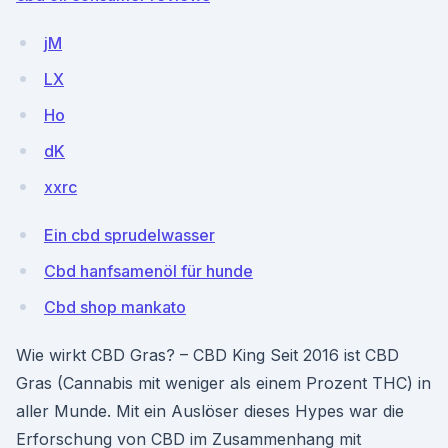
jM
LX
Ho
dK
xxrc
Ein cbd sprudelwasser
Cbd hanfsamenöl für hunde
Cbd shop mankato
Wie wirkt CBD Gras? – CBD King Seit 2016 ist CBD
Gras (Cannabis mit weniger als einem Prozent THC) in
aller Munde. Mit ein Auslöser dieses Hypes war die
Erforschung von CBD im Zusammenhang mit