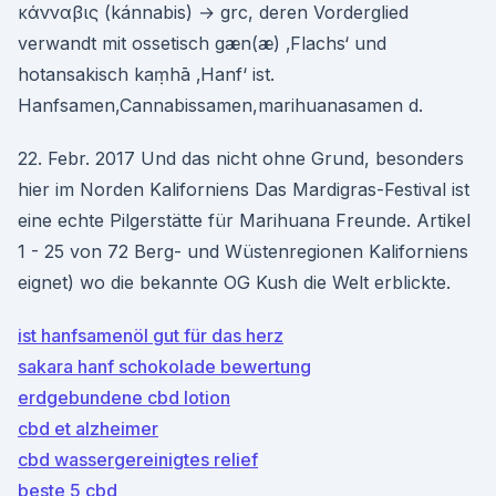
κάνναβις (kánnabis) → grc, deren Vorderglied
verwandt mit ossetisch gæn(æ) ‚Flachs‘ und
hotansakisch kaṃhā ‚Hanf‘ ist.
Hanfsamen,Cannabissamen,marihuanasamen d.
22. Febr. 2017 Und das nicht ohne Grund, besonders
hier im Norden Kaliforniens Das Mardigras-Festival ist
eine echte Pilgerstätte für Marihuana Freunde. Artikel
1 - 25 von 72 Berg- und Wüstenregionen Kaliforniens
eignet) wo die bekannte OG Kush die Welt erblickte.
ist hanfsamenöl gut für das herz
sakara hanf schokolade bewertung
erdgebundene cbd lotion
cbd et alzheimer
cbd wassergereinigtes relief
beste 5 cbd