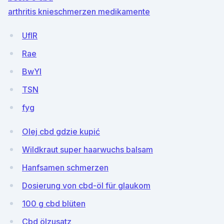
arthritis knieschmerzen medikamente
UflR
Rae
BwYl
TSN
fyg
Olej cbd gdzie kupić
Wildkraut super haarwuchs balsam
Hanfsamen schmerzen
Dosierung von cbd-öl für glaukom
100 g cbd blüten
Cbd ölzusatz