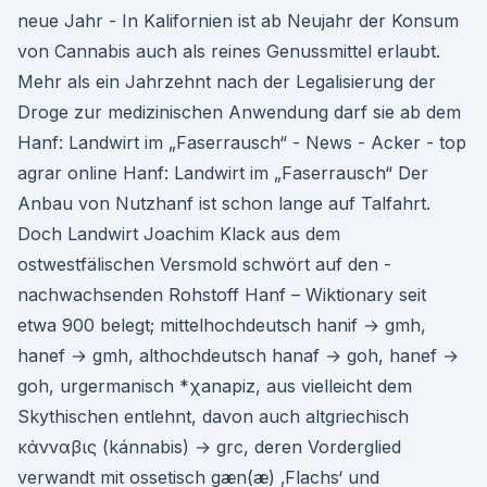
neue Jahr - In Kalifornien ist ab Neujahr der Konsum
von Cannabis auch als reines Genussmittel erlaubt.
Mehr als ein Jahrzehnt nach der Legalisierung der
Droge zur medizinischen Anwendung darf sie ab dem
Hanf: Landwirt im „Faserrausch“ - News - Acker - top
agrar online Hanf: Landwirt im „Faserrausch“ Der
Anbau von Nutzhanf ist schon lange auf Talfahrt.
Doch Landwirt Joachim Klack aus dem
ostwestfälischen Versmold schwört auf den ­
nachwachsenden Rohstoff Hanf – Wiktionary seit
etwa 900 belegt; mittelhochdeutsch hanif → gmh,
hanef → gmh, althochdeutsch hanaf → goh, hanef →
goh, urgermanisch *χanapiz, aus vielleicht dem
Skythischen entlehnt, davon auch altgriechisch
κάνναβις (kánnabis) → grc, deren Vorderglied
verwandt mit ossetisch gæn(æ) ‚Flachs‘ und