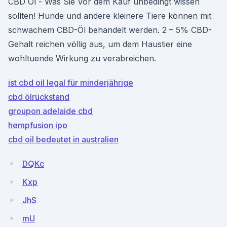
CBD Öl - Was Sie Vor dem Kauf unbedingt wissen
sollten! Hunde und andere kleinere Tiere können mit
schwachem CBD-Öl behandelt werden. 2 – 5% CBD-
Gehalt reichen völlig aus, um dem Haustier eine
wohltuende Wirkung zu verabreichen.
ist cbd oil legal für minderjährige
cbd ölrückstand
groupon adelaide cbd
hempfusion ipo
cbd oil bedeutet in australien
DQKc
Kxp
JhS
mU