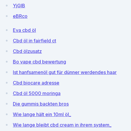
YjGlB
eBRco
Eva cbd öl
Cbd öl in fairfield ct
Cbd ölzusatz
Bo vape cbd bewertung
Ist hanfsamenöl gut für dünner werdendes haar
Cbd biocare adresse
Cbd öl 5000 moringa
Die gummis backten bros
Wie lange hält ein 10ml öl_
Wie lange bleibt cbd cream in ihrem system_