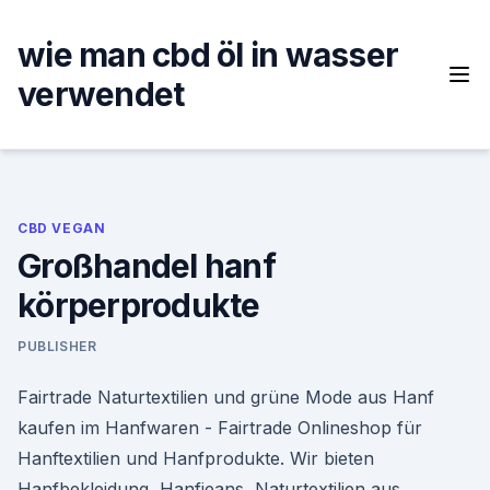
Skip
to
wie man cbd öl in wasser
content
verwendet
CBD VEGAN
Großhandel hanf
körperprodukte
PUBLISHER
Fairtrade Naturtextilien und grüne Mode aus Hanf
kaufen im Hanfwaren - Fairtrade Onlineshop für
Hanftextilien und Hanfprodukte. Wir bieten
Hanfbekleidung, Hanfjeans, Naturtextilien aus