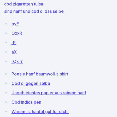
cbd zigaretten tulsa
sind hanf und cbd öl das selbe
byE
OxxR
rR
aX
rQxTr
Poesie hanf baumwoll-t-shirt
Cbd öl gegen salbe
Ungebleichtes papier aus reinem hanf
Cbd indica pen
Warum ist hanföl gut für dich_